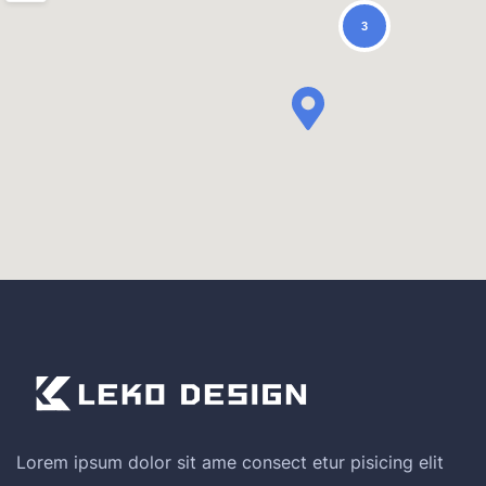
3
Lorem ipsum dolor sit ame consect etur pisicing elit