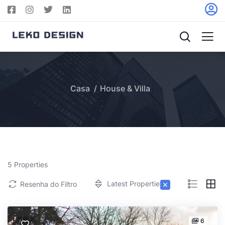
Casa
House & Villa
5
Properties
×
Latest Properties
Resenha do Filtro
6