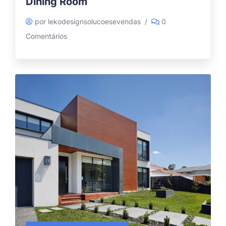
Dining Room
por lekodesignsolucoesevendas
/
0
Comentários