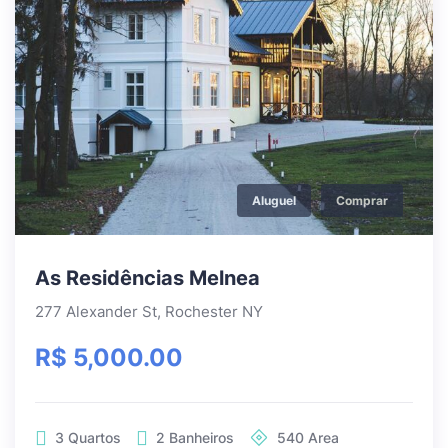
Aluguel
Comprar
As Residências Melnea
277 Alexander St, Rochester NY
R$ 5,000.00
3
Quartos
2
Banheiros
540
Area